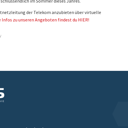
 schlussendlich im Sommer dieses Jahres.
stnetzleitung der Telekom anzubieten über virtuelle
 Infos zu unseren Angeboten findest du HIER!
V