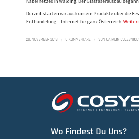
Kabelnetzes in Walding. Der Glasfaserausbau begann
Derzeit starten wir auch unsere Produkte über die Fe
Entbündelung – Internet für ganz Österreich.
Weitere
/
/
20. NOVEMBER 2018
0 KOMMENTARE
VON
CATALIN COLESNICO
Wo Findest Du Uns?