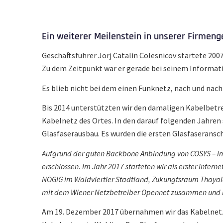
Ein weiterer Meilenstein in unserer Firmeng
Geschäftsführer Jorj Catalin Colesnicov startete 200
Zu dem Zeitpunkt war er gerade bei seinem Informat
Es blieb nicht bei dem einen Funknetz, nach und nach
Bis 2014 unterstützten wir den damaligen Kabelbetr
Kabelnetz des Ortes. In den darauf folgenden Jahren
Glasfaserausbau. Es wurden die ersten Glasfaseransch
Aufgrund der guten Backbone Anbindung von COSYS – im
erschlossen. Im Jahr 2017 starteten wir als erster Intern
NÖGIG im Waldviertler Stadtland, Zukungtsraum Thayalan
mit dem Wiener Netzbetreiber Opennet zusammen und k
Am 19. Dezember 2017 übernahmen wir das Kabelnet