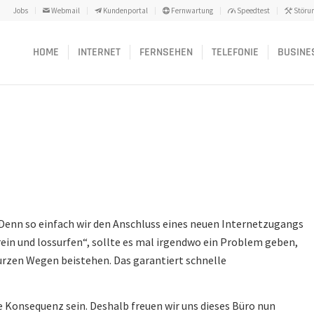
Jobs
Webmail
Kundenportal
Fernwartung
Speedtest
Störu
HOME
INTERNET
FERNSEHEN
TELEFONIE
BUSINE
 Denn so einfach wir den Anschluss eines neuen Internetzugangs
rein und lossurfen“, sollte es mal irgendwo ein Problem geben,
zen Wegen beistehen. Das garantiert schnelle
e Konsequenz sein. Deshalb freuen wir uns dieses Büro nun