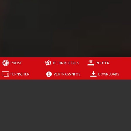
PREISE
TECHNIKDETAILS
ROUTER
FERNSEHEN
VERTRAGSINFOS
DOWNLOADS
Der erste Schritt in Ihre digitale Zukunft
GLASFASERMAGIE
ZUKUNFT
TRIFFT
Prüfen Sie jetzt, ob Glasfaser bereits bei Ihnen
verfügbar ist.