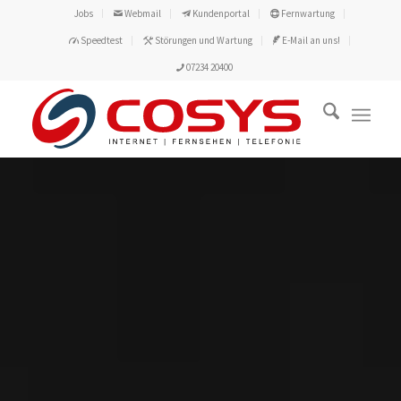
Jobs
Webmail
Kundenportal
Fernwartung
Speedtest
Störungen und Wartung
E-Mail an uns!
07234 20400