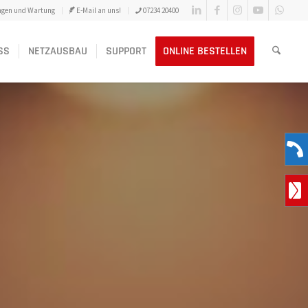
ngen und Wartung
E-Mail an uns!
07234 20400
SS
NETZAUSBAU
SUPPORT
ONLINE BESTELLEN