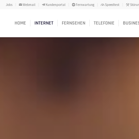
Jobs
Webmail
Kundenportal
Fernwartung
Speedtest
Störu
HOME
INTERNET
FERNSEHEN
TELEFONIE
BUSINE