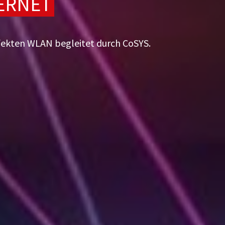
TERNET
rfekten WLAN begleitet durch CoSYS.