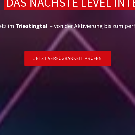
T
DAS NÄCHSTE LEVEL IN
etz im
Triestingtal
– von der Aktivierung bis zum pe
JETZT VERFÜGBARKEIT PRÜFEN