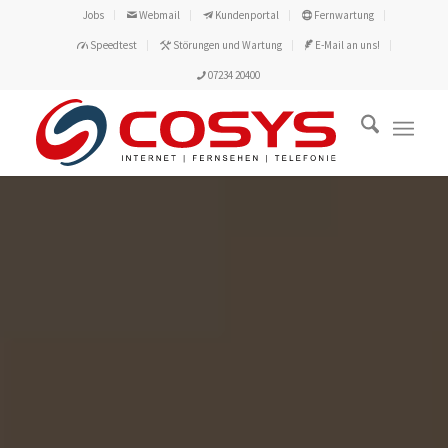
Jobs
Webmail
Kundenportal
Fernwartung
Speedtest
Störungen und Wartung
E-Mail an uns!
07234 20400