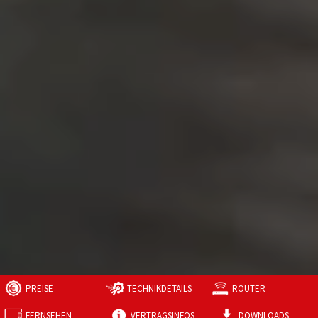
PREISE
TECHNIKDETAILS
ROUTER
FERNSEHEN
VERTRAGSINFOS
DOWNLOADS