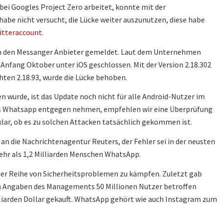
e bei Googles Project Zero arbeitet, konnte mit der
abe nicht versucht, die Lücke weiter auszunutzen, diese habe
itteraccount
.
 an den Messanger Anbieter gemeldet. Laut dem Unternehmen
Anfang Oktober unter iOS geschlossen. Mit der Version 2.18.302
hten 2.18.93, wurde die Lücke behoben.
 wurde, ist das Update noch nicht für alle Android-Nutzer im
els Whatsapp entgegen nehmen, empfehlen wir eine Überprüfung
nklar, ob es zu solchen Attacken tatsächlich gekommen ist.
l an die Nachrichtenagentur Reuters, der Fehler sei in der neusten
hr als 1,2 Milliarden Menschen WhatsApp.
er Reihe von Sicherheitsproblemen zu kämpfen. Zuletzt gab
h Angaben des Managements 50 Millionen Nutzer betroffen
lliarden Dollar gekauft. WhatsApp gehört wie auch Instagram zum