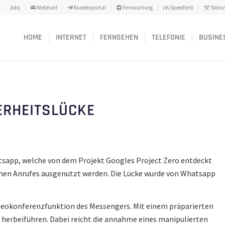
Jobs
Webmail
Kundenportal
Fernwartung
Speedtest
Störu
HOME
INTERNET
FERNSEHEN
TELEFONIE
BUSINE
ERHEITSLÜCKE
atsapp, welche von dem Projekt Googles Project Zero entdeckt
achen Anrufes ausgenutzt werden. Die Lücke wurde von Whatsapp
ideokonferenzfunktion des Messengers. Mit einem präparierten
herbeiführen. Dabei reicht die annahme eines manipulierten