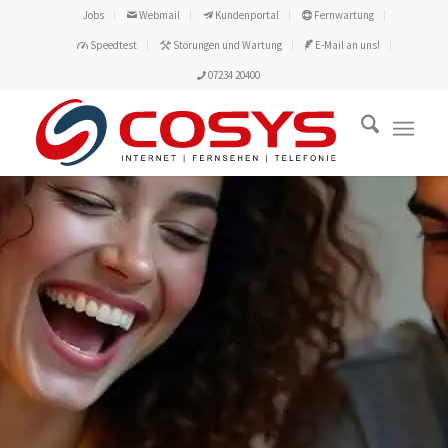
Jobs
Webmail
Kundenportal
Fernwartung
Speedtest
Störungen und Wartung
E-Mail an uns!
07234 20400