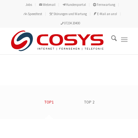
Jobs
Webmail
Kundenportal
Fernwartung
Speedtest
Störungen und Wartung
E-Mail an uns!
07234 20400
TOP1
TOP 2