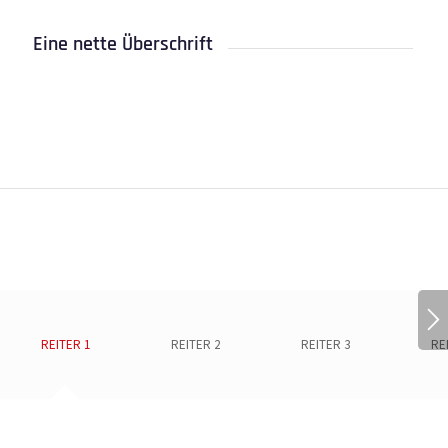
Eine nette Überschrift
REITER 1
REITER 2
REITER 3
RE