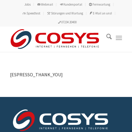
Jobs
Webmail
Kundenportal
Fernwartung
Speedtest
Störungen und Wartung
E-Mail an uns!
07234 20400
[ESPRESSO_THANK_YOU]