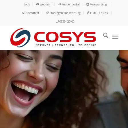
Jobs
Webmail
Kundenportal
Fernwartung
Speedtest
Störungen und Wartung
E-Mail an uns!
07234 20400