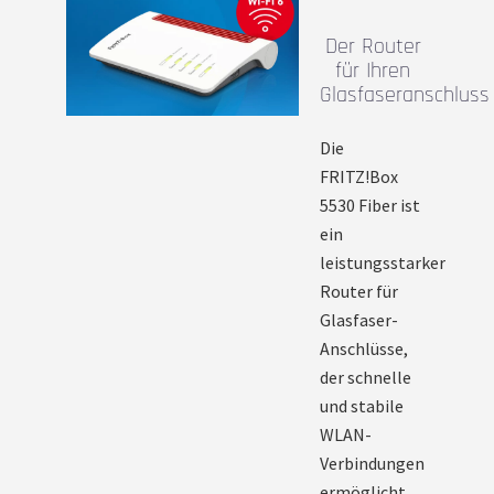
Der Router
für Ihren
Glasfaseranschluss
Die
FRITZ!Box
5530 Fiber ist
ein
leistungsstarker
Router für
Glasfaser-
Anschlüsse,
der schnelle
und stabile
WLAN-
Verbindungen
ermöglicht.