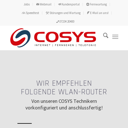
Jobs
Webmail
Kundenportal
Fernwartung
Speedtest
Störungen und Wartung
E-Mail an uns!
07234 20400
WIR EMPFEHLEN
FOLGENDE WLAN-ROUTER
Von unseren COSYS Technikern
vorkonfiguriert und anschlussfertig!